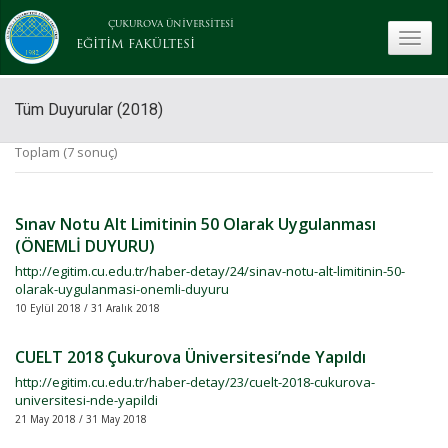
ÇUKUROVA ÜNİVERSİTESİ
toggle
EĞİTİM FAKÜLTESİ
Tüm Duyurular (2018)
Toplam (7 sonuç)
Sınav Notu Alt Limitinin 50 Olarak Uygulanması
(ÖNEMLİ DUYURU)
http://egitim.cu.edu.tr/haber-detay/24/sinav-notu-alt-limitinin-50-
olarak-uygulanmasi-onemli-duyuru
10 Eylül 2018 / 31 Aralık 2018
CUELT 2018 Çukurova Üniversitesi’nde Yapıldı
http://egitim.cu.edu.tr/haber-detay/23/cuelt-2018-cukurova-
universitesi-nde-yapildi
21 May 2018 / 31 May 2018