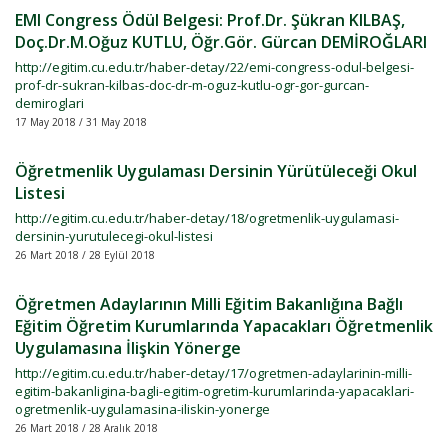
EMI Congress Ödül Belgesi: Prof.Dr. Şükran KILBAŞ,
Doç.Dr.M.Oğuz KUTLU, Öğr.Gör. Gürcan DEMİROĞLARI
http://egitim.cu.edu.tr/haber-detay/22/emi-congress-odul-belgesi-
prof-dr-sukran-kilbas-doc-dr-m-oguz-kutlu-ogr-gor-gurcan-
demiroglari
17 May 2018 / 31 May 2018
Öğretmenlik Uygulaması Dersinin Yürütüleceği Okul
Listesi
http://egitim.cu.edu.tr/haber-detay/18/ogretmenlik-uygulamasi-
dersinin-yurutulecegi-okul-listesi
26 Mart 2018 / 28 Eylül 2018
Öğretmen Adaylarının Milli Eğitim Bakanlığına Bağlı
Eğitim Öğretim Kurumlarında Yapacakları Öğretmenlik
Uygulamasına İlişkin Yönerge
http://egitim.cu.edu.tr/haber-detay/17/ogretmen-adaylarinin-milli-
egitim-bakanligina-bagli-egitim-ogretim-kurumlarinda-yapacaklari-
ogretmenlik-uygulamasina-iliskin-yonerge
26 Mart 2018 / 28 Aralık 2018