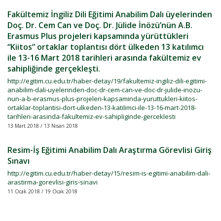
Fakültemiz İngiliz Dili Eğitimi Anabilim Dalı üyelerinden
Doç. Dr. Cem Can ve Doç. Dr. Jülide İnözü’nün A.B.
Erasmus Plus projeleri kapsamında yürüttükleri
“Kiitos” ortaklar toplantısı dört ülkeden 13 katılımcı
ile 13-16 Mart 2018 tarihleri arasında fakültemiz ev
sahipliğinde gerçekleşti.
http://egitim.cu.edu.tr/haber-detay/19/fakultemiz-ingiliz-dili-egitimi-
anabilim-dali-uyelerinden-doc-dr-cem-can-ve-doc-dr-julide-inozu-
nun-a-b-erasmus-plus-projeleri-kapsaminda-yuruttukleri-kiitos-
ortaklar-toplantisi-dort-ulkeden-13-katilimci-ile-13-16-mart-2018-
tarihleri-arasinda-fakultemiz-ev-sahipliginde-gerceklesti
13 Mart 2018 / 13 Nisan 2018
Resim-İş Eğitimi Anabilim Dalı Araştırma Görevlisi Giriş
Sınavı
http://egitim.cu.edu.tr/haber-detay/15/resim-is-egitimi-anabilim-dali-
arastirma-gorevlisi-giris-sinavi
11 Ocak 2018 / 19 Ocak 2018