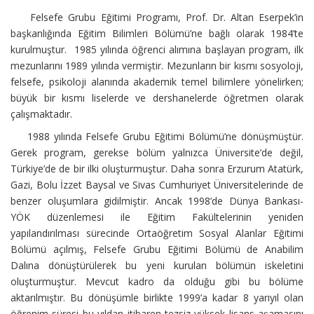
Felsefe Grubu Eğitimi Programı, Prof. Dr. Altan Eserpek’in
başkanlığında Eğitim Bilimleri Bölümü’ne bağlı olarak 1984’te
kurulmuştur. 1985 yılında öğrenci alımına başlayan program, ilk
mezunlarını 1989 yılında vermiştir. Mezunların bir kısmı sosyoloji,
felsefe, psikoloji alanında akademik temel bilimlere yönelirken;
büyük bir kısmı liselerde ve dershanelerde öğretmen olarak
çalışmaktadır.
1988 yılında Felsefe Grubu Eğitimi Bölümü’ne dönüşmüştür.
Gerek program, gerekse bölüm yalnızca Üniversite’de değil,
Türkiye’de de bir ilki oluşturmuştur. Daha sonra Erzurum Atatürk,
Gazi, Bolu İzzet Baysal ve Sivas Cumhuriyet Üniversitelerinde de
benzer oluşumlara gidilmiştir. Ancak 1998’de Dünya Bankası-
YÖK düzenlemesi ile Eğitim Fakültelerinin yeniden
yapılandırılması sürecinde Ortaöğretim Sosyal Alanlar Eğitimi
Bölümü açılmış, Felsefe Grubu Eğitimi Bölümü de Anabilim
Dalına dönüştürülerek bu yeni kurulan bölümün iskeletini
oluşturmuştur. Mevcut kadro da olduğu gibi bu bölüme
aktarılmıştır. Bu dönüşümle birlikte 1999’a kadar 8 yarıyıl olan
öğrenim süresi bu yıldan itibaren tezsiz yüksek lisans aşamasını