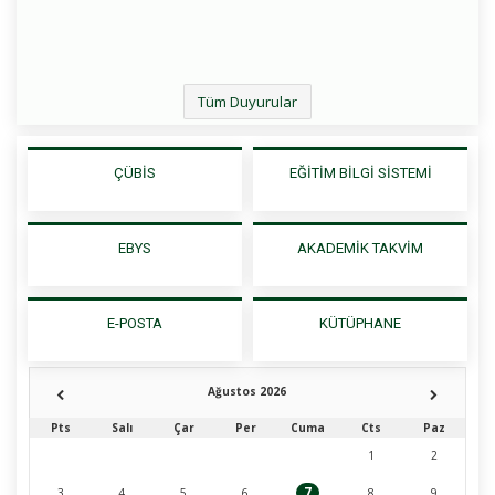
Tüm Duyurular
ÇÜBİS
EĞİTİM BİLGİ SİSTEMİ
EBYS
AKADEMİK TAKVİM
E-POSTA
KÜTÜPHANE
Ağustos 2026
Pts
Salı
Çar
Per
Cuma
Cts
Paz
1
2
7
3
4
5
6
8
9