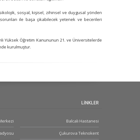
kolojik, sosyal, kişisel, zihinsel ve duygusal yönden
sorunları ile başa çıkabilecek yetenek ve becerileri
yılı Yüksek Öğretim Kanununun 21. ve Üniversitelerde
nde kurulmuştur.
LİNKLER
 Merkezi
Balcalı Hastanesi
Radyosu
Çukurova Teknokent