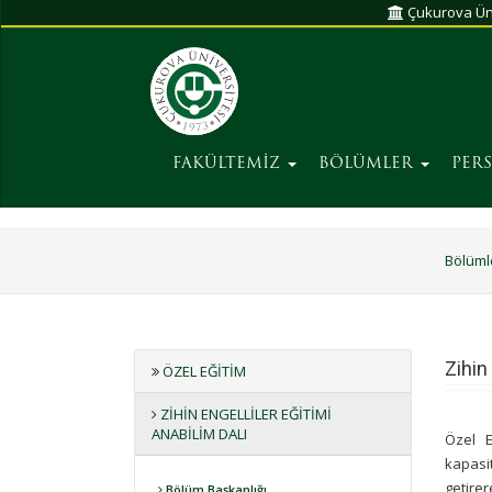
Çukurova Üni
FAKÜLTEMİZ
BÖLÜMLER
PER
Bölüml
Zihin
ÖZEL EĞITIM
ZIHIN ENGELLILER EĞITIMI
ANABILIM DALI
Özel E
kapasi
getirer
Bölüm Başkanlığı