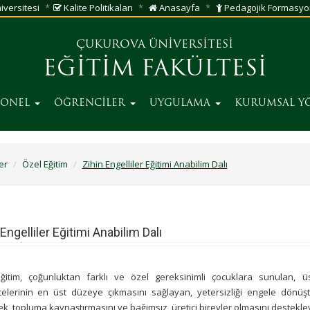
versitesi
Kalite Politikaları
Anasayfa
Pedagojik Formasyo
ÇUKUROVA ÜNİVERSİTESİ
EĞİTİM FAKÜLTESİ
SONEL
ÖĞRENCİLER
UYGULAMA
KURUMSAL Y
er
Özel Eğitim
Zihin Engelliler Eğitimi Anabilim Dalı
 Engelliler Eğitimi Anabilim Dalı
ğitim, çoğunluktan farklı ve özel gereksinimli çocuklara sunulan, üst
telerinin en üst düzeye çıkmasını sağlayan, yetersizliği engele dönüş
ek, topluma kaynaştırmasını ve bağımsız, üretici bireyler olmasını destekle