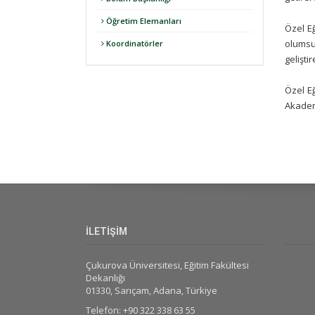
Öğretim Elemanları
Özel Eğ
olumsu
Koordinatörler
geliştir
Özel E
Akademi
İLETİŞİM
Çukurova Üniversitesi, Eğitim Fakültesi
Dekanlığı
01330, Sarıçam, Adana, Türkiye
Telefon: +90 322 338 63 55