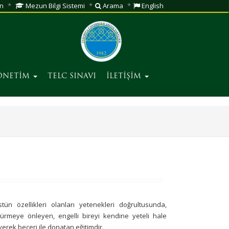
n
Mezun Bilgi Sistemi
Arama
English
ÖNETİM
TELC SINAVI
İLETİŞİM
ün özellikleri olanları yetenekleri doğrultusunda,
türmeye önleyen, engelli bireyi kendine yeteli hale
yerek beceri ile donatan eğitimdir.