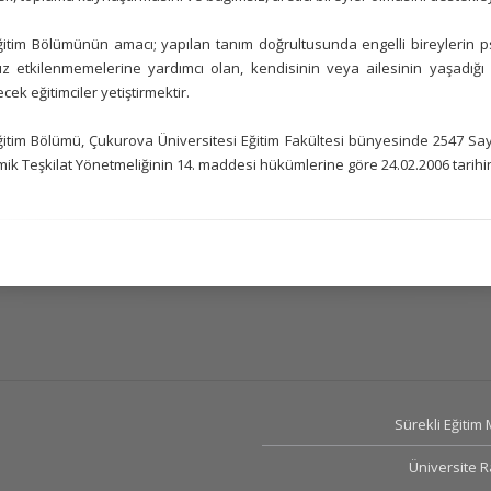
itim Bölümünün amacı; yapılan tanım doğrultusunda engelli bireylerin psi
z etkilenmemelerine yardımcı olan, kendisinin veya ailesinin yaşadığı 
ecek eğitimciler yetiştirmektir.
ğitim Bölümü, Çukurova Üniversitesi Eğitim Fakültesi bünyesinde 2547 Sa
k Teşkilat Yönetmeliğinin 14. maddesi hükümlerine göre 24.02.2006 tarihi
Sürekli Eğitim
Üniversite 