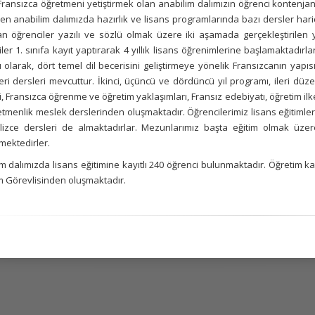
ransızca öğretmeni yetiştirmek olan anabilim dalımızın öğrenci kontenjanı 50´
en anabilim dalımızda hazırlık ve lisans programlarında bazı dersler hariç 
n öğrenciler yazılı ve sözlü olmak üzere iki aşamada gerçekleştirilen ye
ler 1. sınıfa kayıt yaptırarak 4 yıllık lisans öğrenimlerine başlamaktadırlar
olarak, dört temel dil becerisini geliştirmeye yönelik Fransızcanın yapısı
eri dersleri mevcuttur. İkinci, üçüncü ve dördüncü yıl programı, ileri d
mi, Fransızca öğrenme ve öğretim yaklaşımları, Fransız edebiyatı, öğretim i
tmenlik meslek derslerinden oluşmaktadır. Öğrencilerimiz lisans eğitimle
ilizce dersleri de almaktadırlar. Mezunlarımız başta eğitim olmak üzer
mektedirler.
m dalımızda lisans eğitimine kayıtlı 240 öğrenci bulunmaktadır. Öğretim ka
m Görevlisinden oluşmaktadır.