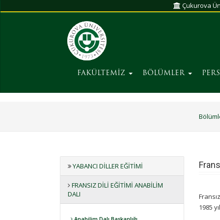
Çukurova Üni
FAKÜLTEMİZ
BÖLÜMLER
PER
Bölüml
Frans
YABANCI DILLER EĞITIMI
FRANSIZ DILI EĞITIMI ANABILIM
DALI
Fransız
1985 yı
Anabilim Dalı Başkanlığı