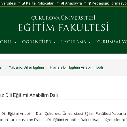
versitesi
Kalite Politikaları
Anasayfa
Pedagojik Formasyo
ÇUKUROVA ÜNİVERSİTESİ
EĞİTİM FAKÜLTESİ
SONEL
ÖĞRENCİLER
UYGULAMA
KURUMSAL Y
er
Yabancı Diller Eğitimi
Fransız Dili Eğitimi Anabilim Dalı
ız Dili Eğitimi Anabilim Dalı
 Dili Eğitimi Anabilim Dalı, Çukurova Üniversitesi Eğitim Fakültesi Yabancı
lında kurulmuş olan Fransız Dili Eğitimi Anabilim Dalı ilk lisans öğrencilerini