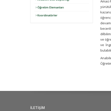
Amacı F
yürütül
Öğretim Elemanları
kazana
Koordinatörler
öğrenci
devamı 
beceril
dilbili
ve öğre
ve İng
bulabil
Anabili
Öğreti
İLETİŞİM